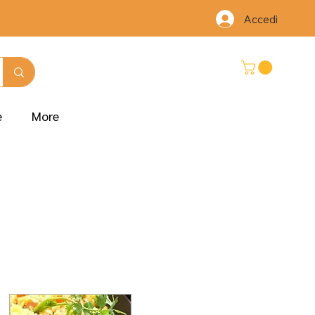
Accedi
e
More