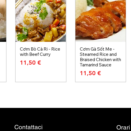
Cơm Bò Cà Ri - Rice
Cơm Gà Sốt Me -
with Beef Curry
Steamed Rice and
Braised Chicken with
Prezzo
11,50 €
Tamarind Sauce
Prezzo
11,50 €
Contattaci
Orari