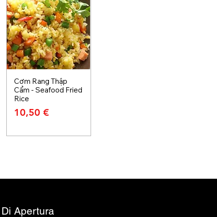
Cơm Rang Thập
Cẩm - Seafood Fried
Rice
Prezzo
10,50 €
 Di Apertura