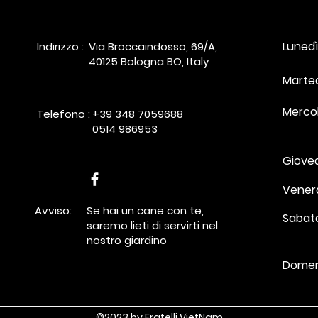
Lune
Indirizzo :
Via Broccaindosso, 69/A,
40125 Bologna BO, Italy
​​Mart
Mercol
Telefono :
+39 348 7059688
0514 986953
Giove
Vener
Avviso:
Se hai un cane con te,
Saba
saremo lieti di servirti nel
nostro giardino
Lunedì - Sabato :
Domen
©2023 by Fratelli VietNam