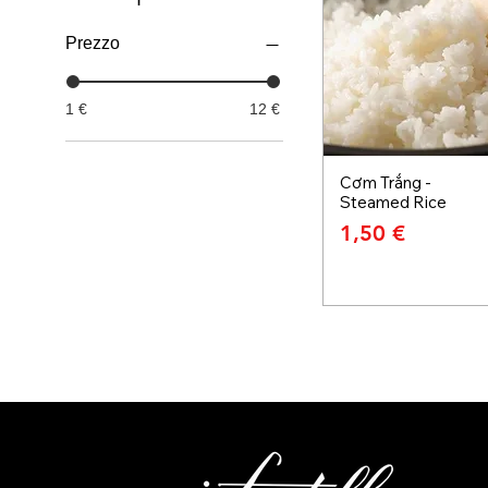
Prezzo
1 €
12 €
Cơm Trắng -
Steamed Rice
Prezzo
1,50 €