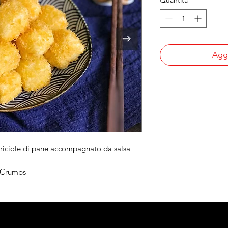
Quantità
*
Aggi
briciole di pane accompagnato da salsa
d Crumps