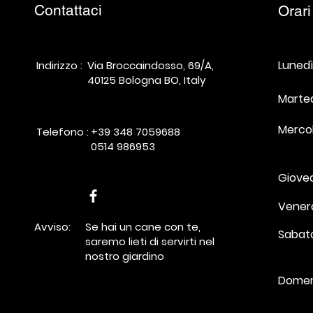
Contattaci
Orari
Lune
Indirizzo :
Via Broccaindosso, 69/A,
40125 Bologna BO, Italy
​​Mart
Mercol
Telefono :
+39 348 7059688
0514 986953
Giove
Vener
Avviso:
Se hai un cane con te,
Saba
saremo lieti di servirti nel
nostro giardino
Lunedì - Sabato :
Domen