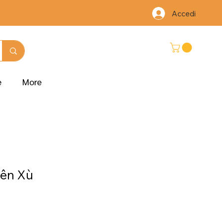
Accedi
e
More
ên Xù