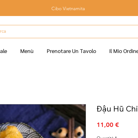
Cibo Vietnamita
iale
Menù
Prenotare Un Tavolo
Il Mio Ordin
Đậu Hũ Chi
Prezzo
11,00 €