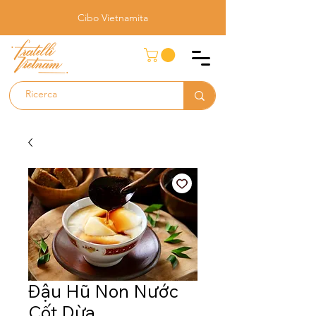
Cibo Vietnamita
Đậu Hũ Non Nước
Cốt Dừa