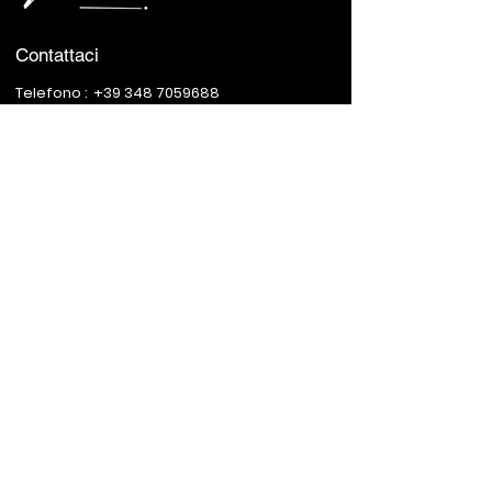
Contattaci
Telefono :
+39 348 7059688
0514 986953
Indirizzo :
Via Broccaindosso, 69/A, 40125
Bologna BO, Italy
Orari Di Apertura
Lunedì - Sabato :
12:00 - 15:00 & 19:00 - 23:00
Domenica :
Closed
Avviso:
Se hai un cane con te, saremo
lieti di servirti nel nostro
giardino
©2023 by Fratelli VietNam