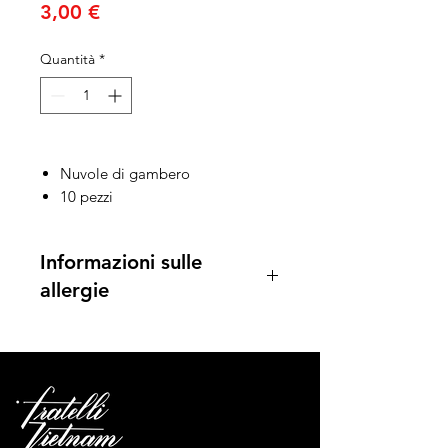
Prezzo
3,00 €
Quantità
*
Nuvole di gambero
10 pezzi
Informazioni sulle
allergie
Pesce e prodotti a base di pesce
Molluschi e prodotti a base di
molluschi