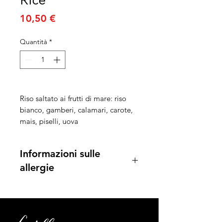
Prezzo
10,50 €
Quantità
*
Riso saltato ai frutti di mare: riso
bianco, gamberi, calamari, carote,
mais, piselli, uova
Informazioni sulle
allergie
Uova e prodotti a base di uova
Pesce e prodotti a base di pesce
Soia e prodotti a base di soia
Molluschi e prodotti a base di