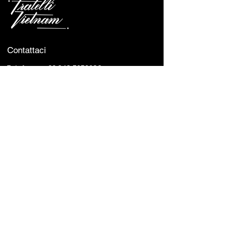
molluschi
Contattaci
Telefono :
+39 348 7059688
0514 986953
Indirizzo :
Via Broccaindosso, 69/A, 40125
Bologna BO, Italy
Orari Di Apertura
Lunedì - Sabato :
12:00 - 15:00 & 19:00 - 23:00
Domenica :
Closed
Avviso:
Se hai un cane con te, saremo
lieti di servirti nel nostro
giardino