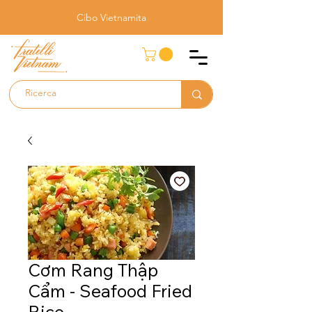
Cibo Vietnamita
Cơm Rang Thập
Cẩm - Seafood Fried
Rice