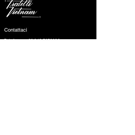
Contattaci
Telefono :
+39 348 7059688
0514 986953
Indirizzo :
Via Broccaindosso, 69/A, 40125
Bologna BO, Italy
Orari Di Apertura
Lunedì - Sabato :
12:00 - 15:00 & 19:00 - 23:00
Domenica :
Closed
Avviso:
Se hai un cane con te, saremo
lieti di servirti nel nostro
giardino