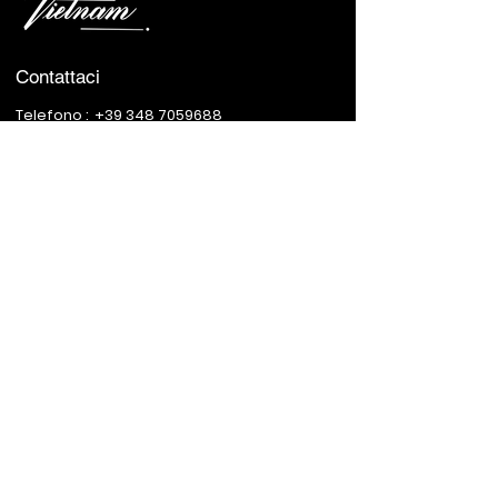
Contattaci
Telefono :
+39 348 7059688
0514 986953
Indirizzo :
Via Broccaindosso, 69/A, 40125
Bologna BO, Italy
Orari Di Apertura
Lunedì - Sabato :
12:00 - 15:00 & 19:00 - 23:00
Domenica :
Closed
Avviso:
Se hai un cane con te, saremo
lieti di servirti nel nostro
giardino
©2023 by Fratelli VietNam