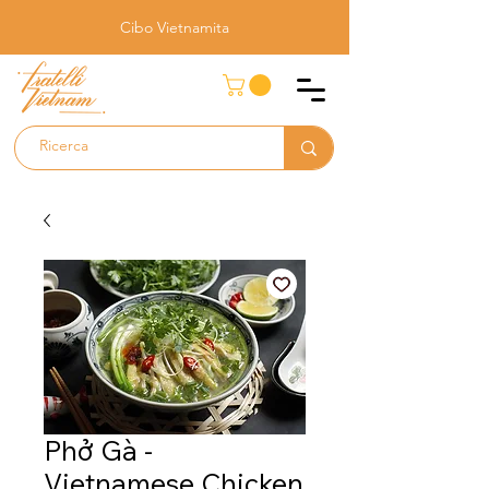
Cibo Vietnamita
Phở Gà -
Vietnamese Chicken