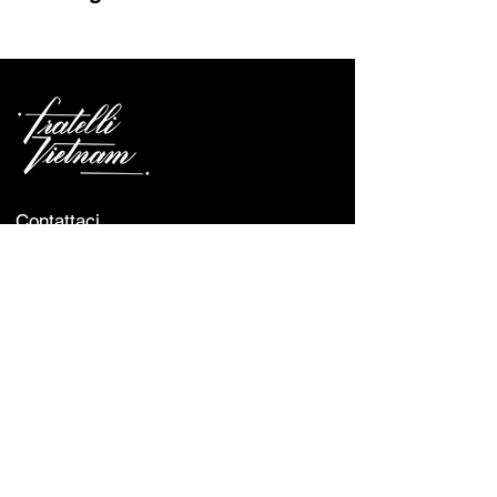
Pesce e prodotti a base di pesce
Contattaci
Telefono :
+39 348 7059688
0514 986953
Indirizzo :
Via Broccaindosso, 69/A, 40125
Bologna BO, Italy
Orari Di Apertura
Lunedì - Sabato :
12:00 - 15:00 & 19:00 - 23:00
Domenica :
Closed