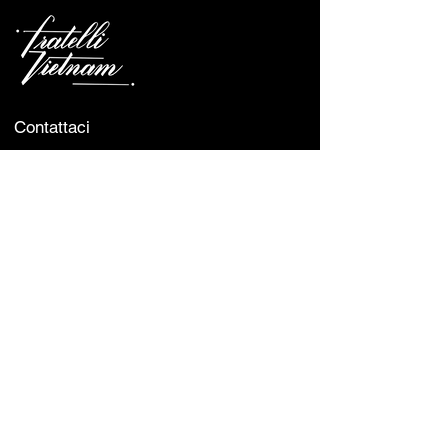
Contattaci
Telefono :
+39 348 7059688
0514 986953
Indirizzo :
Via Broccaindosso, 69/A, 40125
Bologna BO, Italy
Orari Di Apertura
Lunedì - Sabato :
12:00 - 15:00 & 19:00 - 23:00
Domenica :
Closed
Avviso:
Se hai un cane con te, saremo